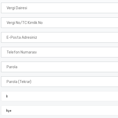
İl
İlçe