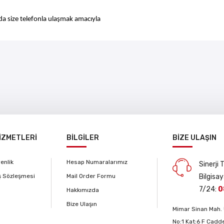
da size telefonla ulaşmak amacıyla
İZMETLERİ
BİLGİLER
BİZE ULAŞIN
venlik
Hesap Numaralarımız
Sinerji
ş Sözleşmesi
Mail Order Formu
Bilgisay
7/24:
0
Hakkımızda
Bize Ulaşın
Mimar Sinan Mah. 
No:1 Kat:6 F Cadde