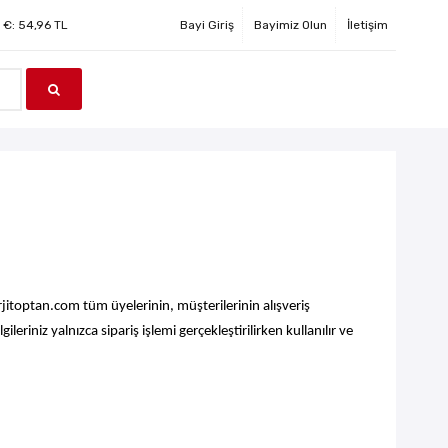
€:
54,96
TL
Bayi Giriş
Bayimiz Olun
İletişim
inerjitoptan.com tüm üyelerinin, müşterilerinin alışveriş
eriniz yalnızca sipariş işlemi gerçekleştirilirken kullanılır ve