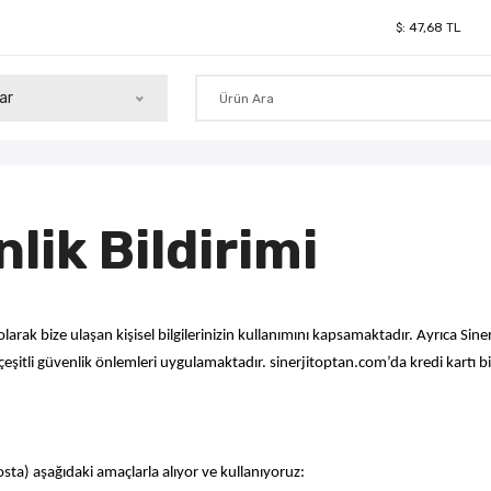
$:
47,68
TL
ar
nlik Bildirimi
tılı olarak bize ulaşan kişisel bilgilerinizin kullanımını kapsamaktadır. Ayrıca S
eşitli güvenlik önlemleri uygulamaktadır. sinerjitoptan.com’da kredi kartı bilgil
posta) aşağıdaki amaçlarla alıyor ve kullanıyoruz: