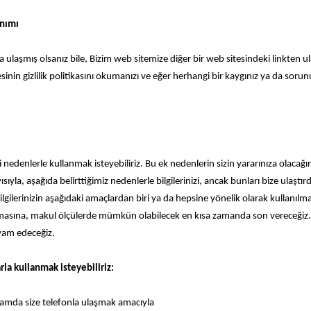
anımı
a ulaşmış olsanız bile, Bizim web sitemize diğer bir web sitesindeki linkten ulaşm
nin gizlilik politikasını okumanızı ve eğer herhangi bir kaygınız ya da sorunu
i nedenlerle kullanmak isteyebiliriz. Bu ek nedenlerin sizin yararınıza olacağın
ısıyla, aşağıda belirttiğimiz nedenlerle bilgilerinizi, ancak bunları bize ulaşt
lgilerinizin aşağıdaki amaçlardan biri ya da hepsine yönelik olarak kullanılm
lmasına, makul ölçülerde mümkün olabilecek en kısa zamanda son vereceğiz. A
vam edeceğiz.
rla kullanmak isteyebiliriz:
samda size telefonla ulaşmak amacıyla