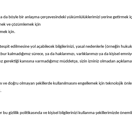
 da böyle bir anlaşma çerçevesindeki yükümlülüklerimizi yerine getirmek iç
ilmek ve çözümlemek için
lmek için.
n tespit edilmesine yol açabilecek bilgilerinizi, yasal nedenlerle (örneğin hukuk
r kalmadığımız sürece, ya da haklarımızı, varlıklarımızı ya da kişisel emniye
gerektiği kanısına varmadığımız müddetçe, sizin izniniz olmadan açıklama
masını ve doğru olmayan şekillerde kullanılmasını engellemek için teknolojik 
.
 bu gizlilik politikasında ve kişisel bilgilerinizi kullanma şekillerimizde öneml