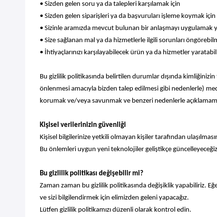
• Sizden gelen soru ya da talepleri karşılamak için
• Sizden gelen siparişleri ya da başvuruları işleme koymak için
• Sizinle aramızda mevcut bulunan bir anlaşmayı uygulamak ya
• Size sağlanan mal ya da hizmetlerle ilgili sorunları öngöreb
• İhtiyaçlarınızı karşılayabilecek ürün ya da hizmetler yaratabi
Bu gizlilik politikasında belirtilen durumlar dışında kimliğinizi
önlenmesi amacıyla bizden talep edilmesi gibi nedenlerle) mecbu
korumak ve/veya savunmak ve benzeri nedenlerle açıklamamız 
Kişisel verilerinizin güvenliği
Kişisel bilgilerinize yetkili olmayan kişiler tarafından ulaşıl
Bu önlemleri uygun yeni teknolojiler geliştikçe güncelleyeceğiz
Bu gizlilik politikası değişebilir mi?
Zaman zaman bu gizlilik politikasında değişiklik yapabiliriz. Eğer
ve sizi bilgilendirmek için elimizden geleni yapacağız.
Lütfen gizlilik politikamızı düzenli olarak kontrol edin.