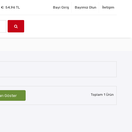
€:
54,96
TL
Bayi Giriş
Bayimiz Olun
İletişim
Toplam
1
Ürün
arı Göster