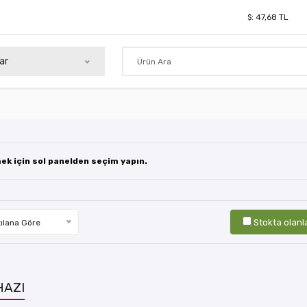
$:
47,68
TL
ar
mek için sol panelden seçim yapın.
Stokta olanl
ılana Göre
HAZI