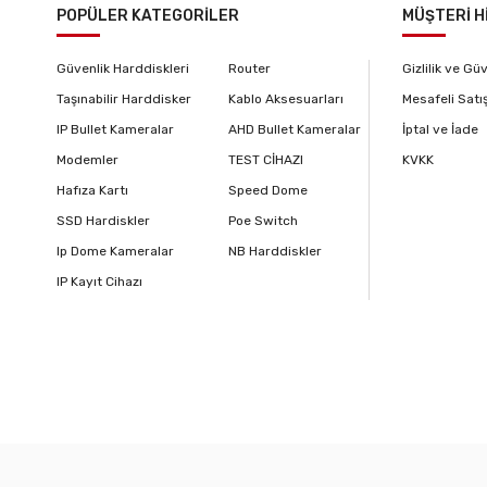
POPÜLER KATEGORİLER
MÜŞTERİ H
Güvenlik Harddiskleri
Router
Gizlilik ve Gü
Taşınabilir Harddisker
Kablo Aksesuarları
Mesafeli Satı
IP Bullet Kameralar
AHD Bullet Kameralar
İptal ve İade
Modemler
TEST CİHAZI
KVKK
Hafıza Kartı
Speed Dome
SSD Hardiskler
Poe Switch
Ip Dome Kameralar
NB Harddiskler
IP Kayıt Cihazı