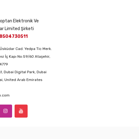
 Toptan Elektronik Ve
ar Limited Şirketi
8504730511
Üsküdar Cad. Yedpa Tic Merk.
si İç Kapı No:59/60 Ataşehir,
34779
1, Dubai Digital Park, Dubai
ai, United Arab Emirates
an.com