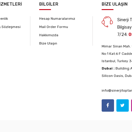
İZMETLERİ
BİLGİLER
BİZE ULAŞIN
venlik
Hesap Numaralarımız
Sinerji
ş Sözleşmesi
Mail Order Formu
Bilgisay
7/24:
0
Hakkımızda
Bize Ulaşın
Mimar Sinan Mah. 
No:1 Kat:6 F Cadde
Istanbul, Turkey 
Dubai :
Building A
Silicon Oasis, Dub
info@sinerjitopt