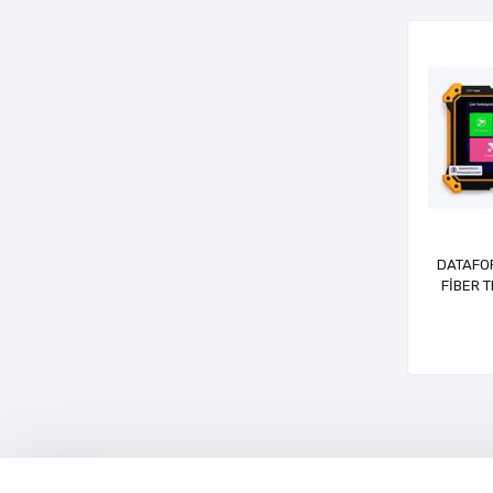
DATAFO
FİBER 