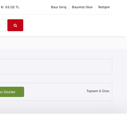
€:
55,02
TL
Bayi Giriş
Bayimiz Olun
İletişim
Toplam
0
Ürün
arı Göster