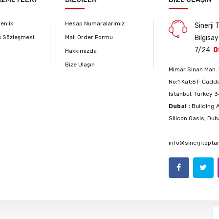
venlik
Hesap Numaralarımız
Sinerji
ş Sözleşmesi
Mail Order Formu
Bilgisay
7/24:
0
Hakkımızda
Bize Ulaşın
Mimar Sinan Mah. 
No:1 Kat:6 F Cadde
Istanbul, Turkey 
Dubai :
Building A
Silicon Oasis, Dub
info@sinerjitopt