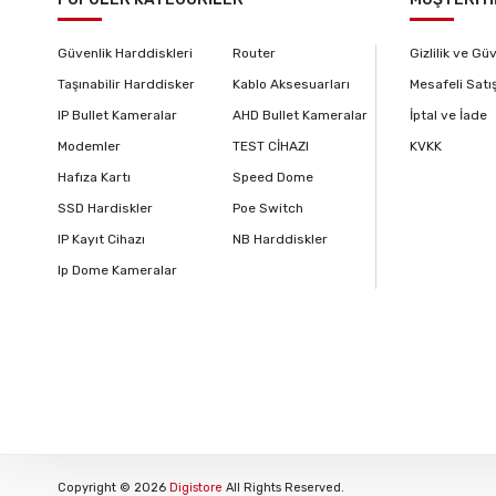
Güvenlik Harddiskleri
Router
Gizlilik ve Gü
Taşınabilir Harddisker
Kablo Aksesuarları
Mesafeli Satı
IP Bullet Kameralar
AHD Bullet Kameralar
İptal ve İade
Modemler
TEST CİHAZI
KVKK
Hafıza Kartı
Speed Dome
SSD Hardiskler
Poe Switch
IP Kayıt Cihazı
NB Harddiskler
Ip Dome Kameralar
Copyright © 2026
Digistore
All Rights Reserved.