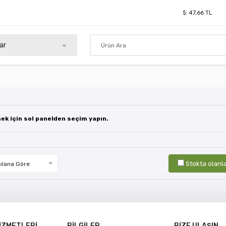
$:
47,66
TL
ar
mek için sol panelden seçim yapın.
Stokta olanl
ılana Göre
İZMETLERİ
BİLGİLER
BİZE ULAŞIN