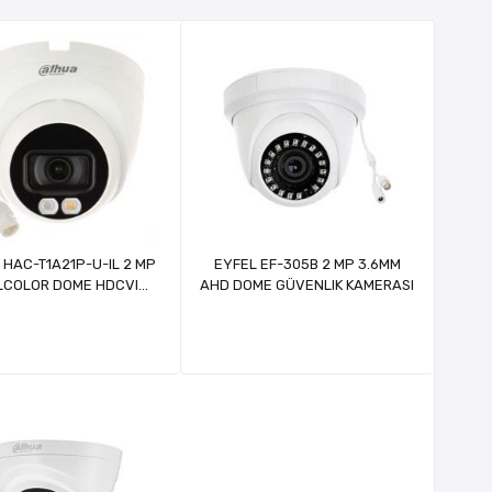
HAC-T1A21P-U-IL 2 MP
EYFEL EF-305B 2 MP 3.6MM
LCOLOR DOME HDCVI
AHD DOME GÜVENLIK KAMERASI
KAMERA