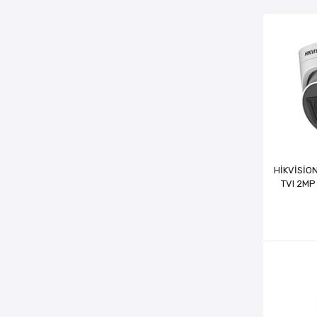
HİKVİSİO
TVI 2MP
DUAL L