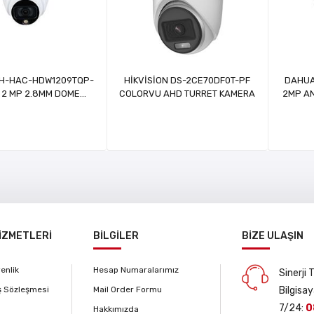
H-HAC-HDW1209TQP-
HİKVİSİON DS-2CE70DF0T-PF
DAHUA
 2 MP 2.8MM DOME
COLORVU AHD TURRET KAMERA
2MP A
ENLİK KAMERASI
İZMETLERİ
BİLGİLER
BİZE ULAŞIN
venlik
Hesap Numaralarımız
Sinerji
ş Sözleşmesi
Mail Order Formu
Bilgisay
7/24:
0
Hakkımızda