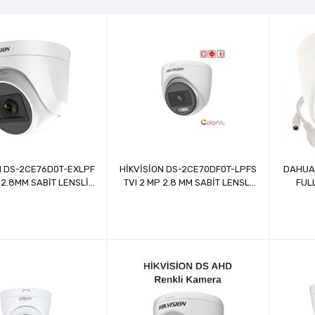
N DS-2CE76D0T-EXLPF
HİKVİSİON DS-2CE70DF0T-LPFS
DAHUA 
 2.8MM SABİT LENSLİ
TVI 2 MP 2.8 MM SABİT LENSLİ
FUL
İGHT DOME KAMERA
COLORVU IR TURRET KAMERA