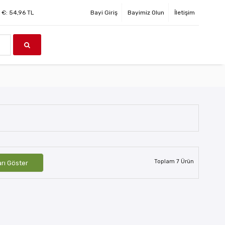
€:
54,96
TL
Bayi Giriş
Bayimiz Olun
İletişim
Toplam
7
Ürün
arı Göster