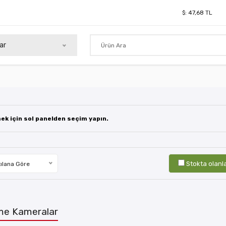
$:
47,68
TL
ar
mek için sol panelden seçim yapın.
Stokta olanl
ılana Göre
e Kameralar