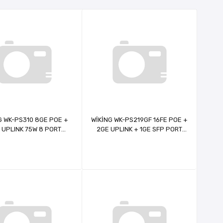
G WK-PS310 8GE POE +
WİKİNG WK-PS219GF 16FE POE +
 UPLINK 75W 8 PORT
2GE UPLINK + 1GE SFP PORT
GABİT POE SWİTCH
190W 16 PORT MEGABİT POE
SWİTCH