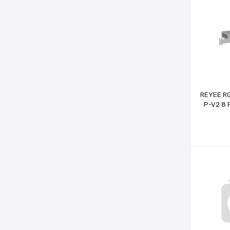
REYEE R
P-V2 8 
GİGABİ
SWİTCH,