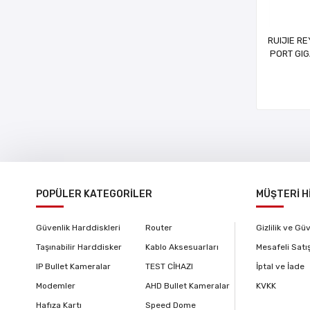
RUIJIE R
PORT GI
UP
YÖNET
RAC
POPÜLER KATEGORİLER
MÜŞTERİ H
Güvenlik Harddiskleri
Router
Gizlilik ve Gü
Taşınabilir Harddisker
Kablo Aksesuarları
Mesafeli Satı
IP Bullet Kameralar
TEST CİHAZI
İptal ve İade
Modemler
AHD Bullet Kameralar
KVKK
Hafıza Kartı
Speed Dome