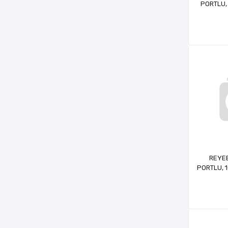
PORTLU, 
TAK ÇALI
16 P
REYEE
PORTLU, 1
TAK ÇALIŞ
UPLINK,