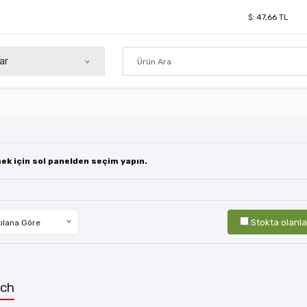
$:
47,66
TL
ar
mek için sol panelden seçim yapın.
Stokta olanla
ılana Göre
tch