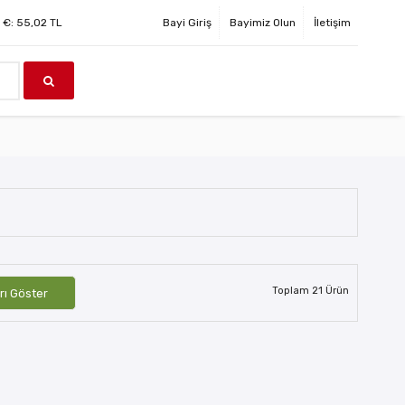
€:
55,02
TL
Bayi Giriş
Bayimiz Olun
İletişim
Toplam
21
Ürün
rı Göster