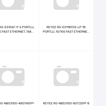
RG-ES106F-P 6 PORTLU,
REYEE RG-ES118FGS-LP 18
0 FAST ETHERNET, TAK
PORTLU, 10/100 FAST ETHERNET,
IŞTIR SWITCH, 2 FAST
TAK ÇALIŞTIR SWITCH, 2 GIGABIT
RNET UPLINK, 4 PORT
COMBO, 16 PORT POE+ (120W)
POE+ (54W)
RG-NBS3100-48GT4SFP-
REYEE RG-NBS3100-8GT2SFP 8