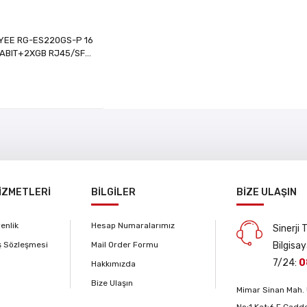
EYEE RG-ES220GS-P 16
GABIT+2XGB RJ45/SFP
LINK CLOUD L2
İLEBİLİR 250W POE
KMOUNT SWITCH
İZMETLERİ
BİLGİLER
BİZE ULAŞIN
venlik
Hesap Numaralarımız
Sinerji
ş Sözleşmesi
Mail Order Formu
Bilgisay
7/24:
0
Hakkımızda
Bize Ulaşın
Mimar Sinan Mah. 