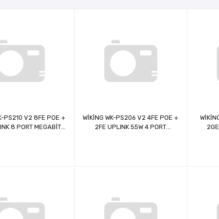
K-PS210 V2 8FE POE +
WİKİNG WK-PS206 V2 4FE POE +
WİKİN
INK 8 PORT MEGABİT
2FE UPLINK 55W 4 PORT
2GE
POE SWİTCH
MEGABİT POE SWİTCH
Gİ