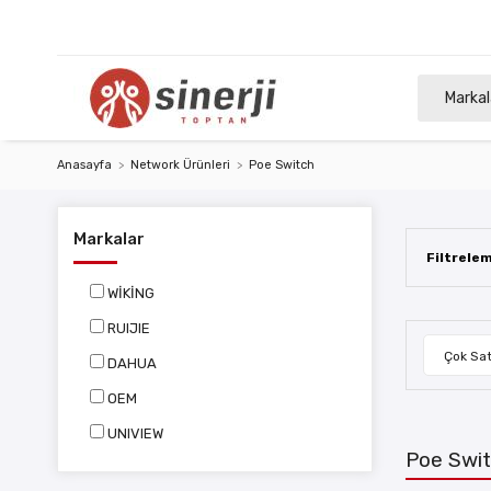
Markal
Anasayfa
Network Ürünleri
Poe Switch
Markalar
Filtrele
WİKİNG
RUIJIE
Çok Sat
DAHUA
OEM
UNIVIEW
Poe Swi