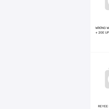
WİKİNG 
+ 2GE UP
16 PORT
REYEE 