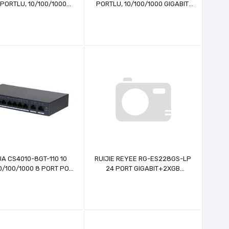
 PORTLU, 10/100/1000
PORTLU, 10/100/1000 GIGABIT,
BIT, L2 YÖNETİLEBİLİR
L2 YÖNETILEBILIR SWITCH, 2 SFP
, 4 SFP, 48 PORT POE+
(370W)
A CS4010-8GT-110 10
RUIJIE REYEE RG-ES228GS-LP
0/100/1000 8 PORT POE
24 PORT GIGABIT+2XGB
YONETILEBILIR SWITCH
RJ45/SFP UPLINK CLOUD
YÖNETİLEBİLİR 250W POE
RACKMOUNT SWITCH