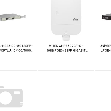
G-NBS3100-8GT2SFP-
WİTEK WI-PS309GF-O -
UNİVİE
PORTLU, 10/100/1000
8GE(POE)+2SFP GİGABİT
LPOE-
T, L2 YÖNETİLEBİLİR
OUTDOOR POE SWİTCH
POE 150W YÖNETİLE
 2 SFP, 8 PORT POE+
(125W)