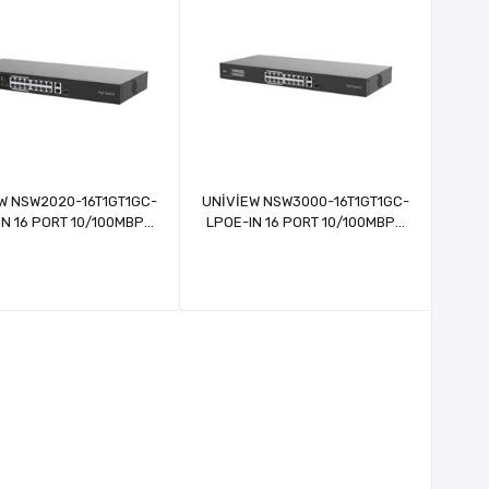
W NSW2020-16T1GT1GC-
UNİVİEW NSW3000-16T1GT1GC-
IN 16 PORT 10/100MBPS
LPOE-IN 16 PORT 10/100MBPS
MEZ
POE 150W CLOUD
SWİTCH
YONETİLEBİLİR SWİTCH