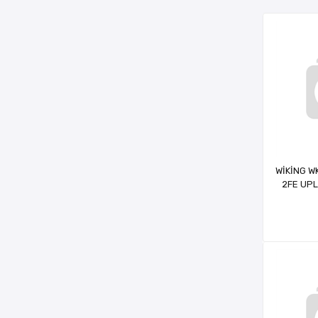
WİKİNG W
2FE UPL