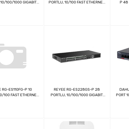
10/100/1000 GIGABIT,
PORTLU, 10/100 FAST ETHERNET,
P 48
ŞTIR SWITCH, 2 X SFP,
TAK ÇALIŞTIR SWITCH, 2 GIGABIT
GIGA
ORT POE+ (247W)
UPLINK, 1 GIGABIT COMBO, 24
SWITCH
PORT POE+ (180W)
 RG-ES110FG-P 10
REYEE RG-ES228GS-P 28
DAHU
0/100 FAST ETHERNET,
PORTLU, 10/100/1000 GIGABIT,
PORT 1
TIR SWITCH, 2 GIGABIT
YÖNETİLEBİLİR SWITCH, 2 SFP, 2
110W 
 8 PORT POE+ (110W)
GIGABIT RJ45 UPLINK, 24 PORT
POE+ (370W)