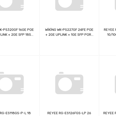
WK-PS320GF 16GE POE
WİKİNG WK-PS227GF 24FE POE
REYEE 
LINK + 2GE SFP 185W
+ 2GE UPLINK + 1GE SFP PORT
10/10
 GİGABİT POE SWİTCH
280W 24 PORT MEGABİT POE
ÇAL
SWİTCH
ETHE
RG-ES118GS-P-L 18
REYEE RG-ES126FGS-LP 26
REYEE 