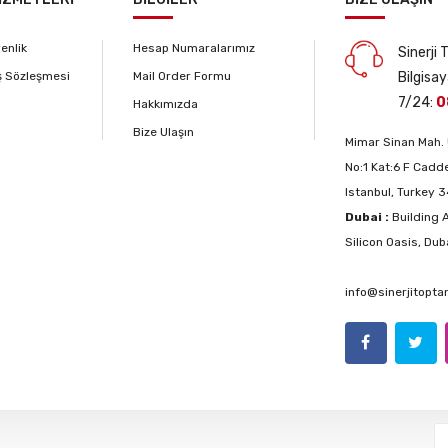
venlik
Hesap Numaralarımız
Sinerji
ş Sözleşmesi
Mail Order Formu
Bilgisay
7/24:
0
Hakkımızda
Bize Ulaşın
Mimar Sinan Mah. 
No:1 Kat:6 F Cadde
Istanbul, Turkey 
Dubai :
Building A
Silicon Oasis, Dub
info@sinerjitopt