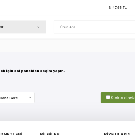
$:
47,68
TL
ar
mek için sol panelden seçim yapın.
Stokta olanl
ılana Göre
İZMETLERİ
BİLGİLER
BİZE ULAŞIN