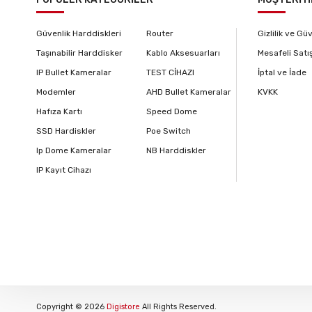
Güvenlik Harddiskleri
Router
Gizlilik ve Gü
Taşınabilir Harddisker
Kablo Aksesuarları
Mesafeli Satı
IP Bullet Kameralar
TEST CİHAZI
İptal ve İade
Modemler
AHD Bullet Kameralar
KVKK
Hafıza Kartı
Speed Dome
SSD Hardiskler
Poe Switch
Ip Dome Kameralar
NB Harddiskler
IP Kayıt Cihazı
Copyright © 2026
Digistore
All Rights Reserved.