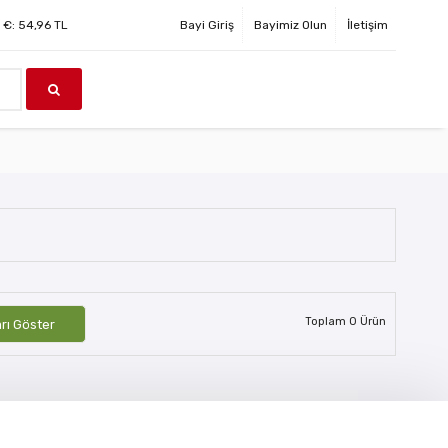
€:
54,96
TL
Bayi Giriş
Bayimiz Olun
İletişim
Toplam
0
Ürün
arı Göster