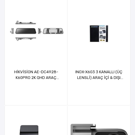
HİKVİSİON AE-DC4928-
INOX-X603 3 KANALLI (ÜÇ
K60PRO 2K QHD ARAÇ
LENSLİ) ARAÇ İÇİ & DIŞI
KAMERASI (DUAL)
KAYIT SİSTEMİ