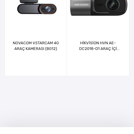
NOVACOM VSTARCAM 4G
HİKVİSİON HVN AE-
ARAÇ KAMERASI (BG12)
DC2018-D1 ARAÇ İÇİ
KAMERASI 1080P WİFİ APP