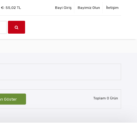
€:
55,02
TL
Bayi Giriş
Bayimiz Olun
İletişim
Toplam
0
Ürün
arı Göster