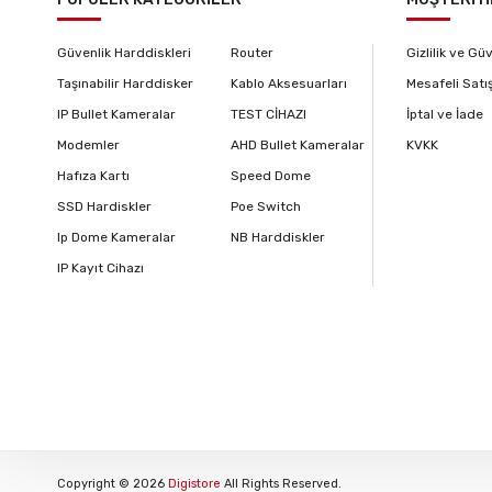
Güvenlik Harddiskleri
Router
Gizlilik ve Gü
Taşınabilir Harddisker
Kablo Aksesuarları
Mesafeli Satı
IP Bullet Kameralar
TEST CİHAZI
İptal ve İade
Modemler
AHD Bullet Kameralar
KVKK
Hafıza Kartı
Speed Dome
SSD Hardiskler
Poe Switch
Ip Dome Kameralar
NB Harddiskler
IP Kayıt Cihazı
Copyright © 2026
Digistore
All Rights Reserved.