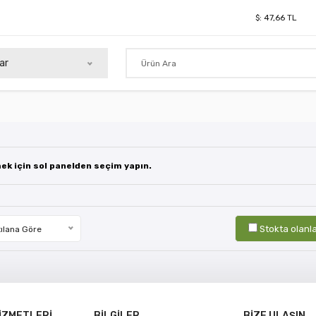
$:
47,66
TL
ar
mek için sol panelden seçim yapın.
Stokta olanl
ılana Göre
İZMETLERİ
BİLGİLER
BİZE ULAŞIN