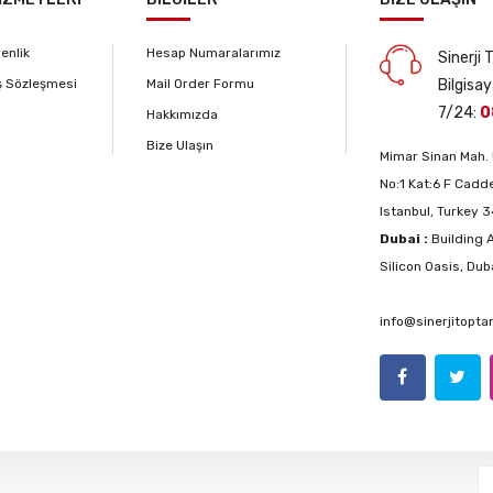
venlik
Hesap Numaralarımız
Sinerji
ş Sözleşmesi
Mail Order Formu
Bilgisay
7/24:
0
Hakkımızda
Bize Ulaşın
Mimar Sinan Mah. 
No:1 Kat:6 F Cadde
Istanbul, Turkey 
Dubai :
Building A
Silicon Oasis, Dub
info@sinerjitopt